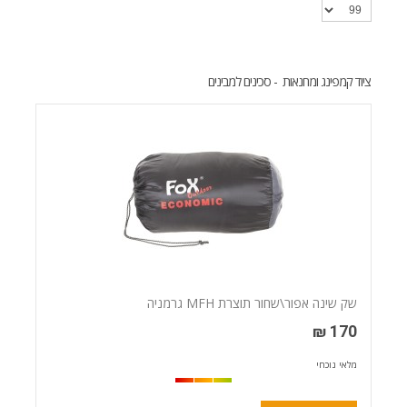
ציוד קמפינג ומחנאות ‏ - סכינים למבינים
שק שינה אפור\שחור תוצרת MFH גרמניה
170 ₪
מלאי נוכחי