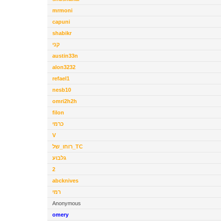
mrmoni
capuni
shabikr
קני
austin33n
alon3232
refael1
nesb10
omri2h2h
filon
כרמי
V
רוחו_של_TC
גלבוע
2
abcknives
רמי
Anonymous
omery