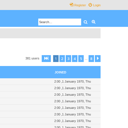
Register
Login
Search
Advanced search
1
2
3
4
5
8
Page
1
of
8
Next
381 users
…
JOINED
2:00 ,1 January 1970, Thu
2:00 ,1 January 1970, Thu
2:00 ,1 January 1970, Thu
2:00 ,1 January 1970, Thu
2:00 ,1 January 1970, Thu
2:00 ,1 January 1970, Thu
2:00 ,1 January 1970, Thu
2:00 ,1 January 1970, Thu