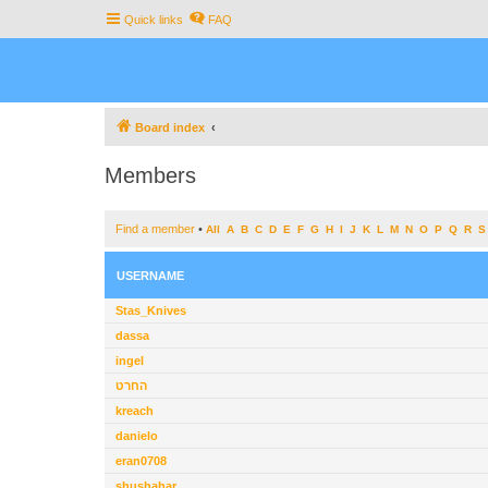
Quick links
FAQ
Board index
Members
Find a member
•
All
A
B
C
D
E
F
G
H
I
J
K
L
M
N
O
P
Q
R
S
USERNAME
Stas_Knives
dassa
ingel
החרט
kreach
danielo
eran0708
shushahar