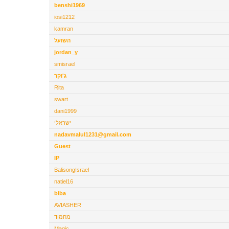
benshi1969
iosi1212
kamran
השועל
jordan_y
smisrael
ג'וקר
Rita
swart
dani1999
ישראלי
nadavmalul1231@gmail.com
Guest
IP
BalisongIsrael
natiel16
biba
AVIASHER
מחמוד
Magic