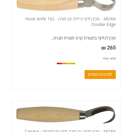
MORA - סכין גילוף וו ידית עץ מורה - Hook Knife 162
Double Edge
סכין לגילוף בתצורת קרס תוצרת חברת...
265 ₪
מלאי נוכחי
לפרטים נוספים
MORA - סכין גילוף כף מורה ידית עץ לימניים - Carving